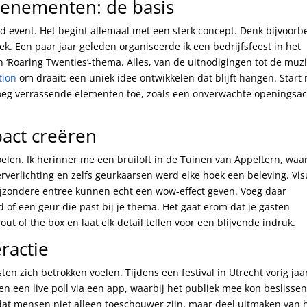
evenementen: de basis
 event. Het begint allemaal met een sterk concept. Denk bijvoorb
ek. Een paar jaar geleden organiseerde ik een bedrijfsfeest in het
‘Roaring Twenties’-thema. Alles, van de uitnodigingen tot de muzi
tion
om draait: een uniek idee ontwikkelen dat blijft hangen. Start
oeg verrassende elementen toe, zoals een onverwachte openingsac
pact creëren
oelen. Ik herinner me een bruiloft in de Tuinen van Appeltern, waa
rlichting en zelfs geurkaarsen werd elke hoek een beleving. Vis
ijzondere entree kunnen echt een wow-effect geven. Voeg daar
nd of een geur die past bij je thema. Het gaat erom dat je gasten
 of the box en laat elk detail tellen voor een blijvende indruk.
ractie
en zich betrokken voelen. Tijdens een festival in Utrecht vorig jaa
den een live poll via een app, waarbij het publiek mee kon beslisse
dat mensen niet alleen toeschouwer zijn, maar deel uitmaken van 