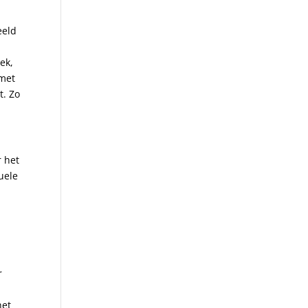
eeld
ek,
 met
t. Zo
r het
uele
r
n
het