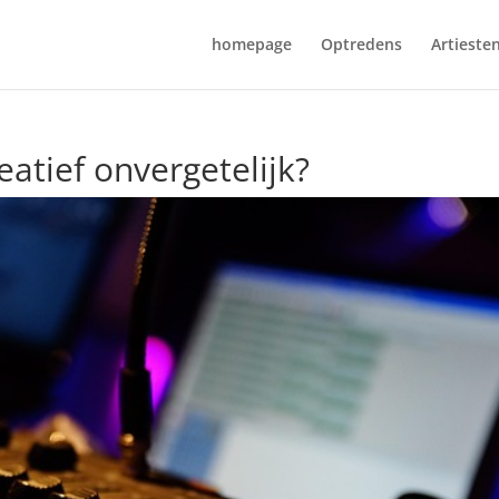
homepage
Optredens
Artieste
atief onvergetelijk?