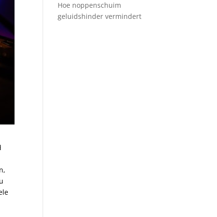
Hoe noppenschuim
geluidshinder vermindert
d
t
n,
nu
ele