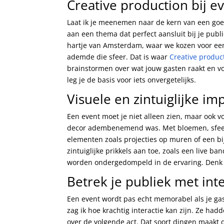
Creative production bij 
Laat ik je meenemen naar de kern van een goed
aan een thema dat perfect aansluit bij je publi
hartje van Amsterdam, waar we kozen voor een 
ademde die sfeer. Dat is waar
Creative produc
brainstormen over wat jouw gasten raakt en v
leg je de basis voor iets onvergetelijks.
Visuele en zintuiglijke im
Een event moet je niet alleen zien, maar ook v
decor adembenemend was. Met bloemen, sfeerve
elementen zoals projecties op muren of een b
zintuiglijke prikkels aan toe, zoals een live ba
worden ondergedompeld in de ervaring. Denk out
Betrek je publiek met inte
Een event wordt pas echt memorabel als je gast
zag ik hoe krachtig interactie kan zijn. Ze had
over de volgende act. Dat soort dingen maakt 