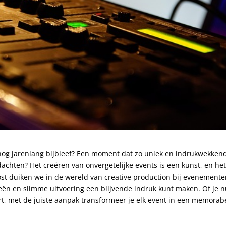
nog jarenlang bijbleef? Een moment dat zo uniek en indrukwekken
dachten? Het creëren van onvergetelijke events is een kunst, en he
post duiken we in de wereld van creative production bij evenemente
eën en slimme uitvoering een blijvende indruk kunt maken. Of je 
eert, met de juiste aanpak transformeer je elk event in een memorab