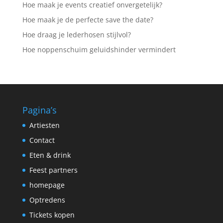
Hoe maak je events creatief onvergetelijk?
Hoe maak je de perfecte save the date?
Hoe draag je lederhosen stijlvol?
Hoe noppenschuim geluidshinder vermindert
Pagina’s
Artiesten
Contact
Eten & drink
Feest partners
homepage
Optredens
Tickets kopen